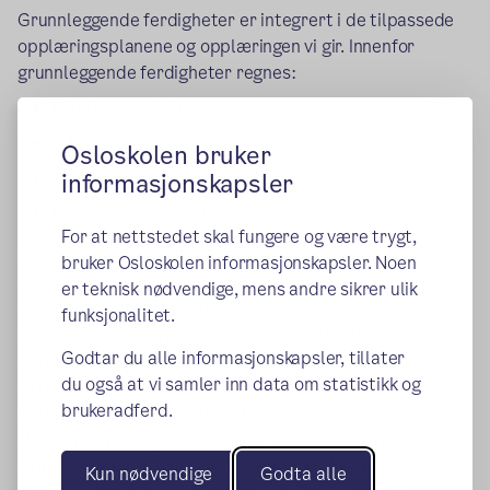
Grunnleggende ferdigheter er integrert i de tilpassede
opplæringsplanene og opplæringen vi gir. Innenfor
grunnleggende ferdigheter regnes:
Muntlige ferdigheter
Å kunne skrive
Osloskolen bruker
Å kunne lese
informasjonskapsler
Digitale ferdigheter
For at nettstedet skal fungere og være trygt,
Et hovedmål for opplæringen i grunnleggende norsk er
bruker Osloskolen informasjonskapsler. Noen
utvikling av språklig selvtillit og trygghet. Også for de
er teknisk nødvendige, mens andre sikrer ulik
som ikke har forutsetninger for å få tilfredsstillende
funksjonalitet.
utbytte av opplæring etter normerte løp skal
Godtar du alle informasjonskapsler, tillater
opplæringen fremme norskspråklig utvikling. Det legges
du også at vi samler inn data om statistikk og
til rette for at deltakerne gjennom utvikling av gode
brukeradferd.
læringsstrategier og innsikt i egen språklæring utvikler
sine norskspråklige ferdigheter så raskt som mulig.
Opplæringen i grunnleggende norsk skal ivareta lese- og
Kun nødvendige
Godta alle