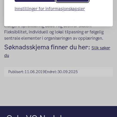
skriveopplæringen og bidra til å utvikle deltakernes
ordforråd og begrepsforståelse i ulike fag. Opplæringen
Innstillinger for informasjonskapsler
skal også bidra til interkulturell forståelse.
Vi tar utgangspunkt i deltakernes ulike erfaringer fra
tidligere språklæring både i og utenfor skolen.
Fleksibilitet, individuell og lokal tilpasning er følgelig
sentrale elementer i organiseringen av opplæringen.
Søknadsskjema finner du her:
Slik søker
du
Publisert:
11.06.2019
Endret:
30.09.2025