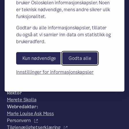
bruker Osloskolen informasjonskapsler. Noen
– en del av Osloskolen
er teknisk nødvendige, mens andre sikrer ulik
funksjonalitet.
Besøks- og leveringsadresse:
Nydalsveien 38, 0484 Oslo
Godtar du alle informasjonskapsler, tillater
Postadresse:
du også at vi samler inn data om statistikk og
Oslo kommune Utdanningsetaten, Oslo
brukeradferd.
VO Nydalen, Postboks 6127 Etterstad,
0602 Oslo
Kun nødvendige
Godta alle
Telefon:
23 39 39 00
Innstillinger for informasjonskapsler
E-post:
postmottak.nydalen.oslovo@osloskolen.
no
Rektor
Merete Skolla
Webredaktør:
Marie Louise Ask Moss
Personvern
Tilgjengelighetserklæring